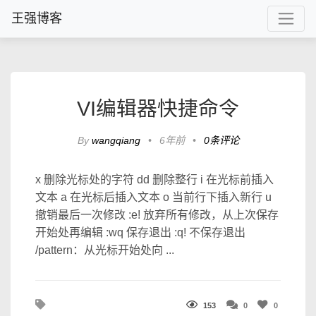
王强博客
VI编辑器快捷命令
By
wangqiang
•
6年前
•
0条评论
x 删除光标处的字符 dd 删除整行 i 在光标前插入
文本 a 在光标后插入文本 o 当前行下插入新行 u
撤销最后一次修改 :e! 放弃所有修改，从上次保存
开始处再编辑 :wq 保存退出 :q! 不保存退出
/pattern：从光标开始处向 ...
153
0
0