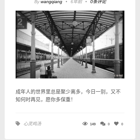
By
wangqiang
•
6年前
•
0条评论
成年人的世界里总是聚少离多，今日一别，又不
知何时再见，愿你多保重！
心灵鸡汤
149
0
0