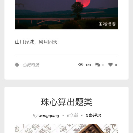
山川异域，风月同天
心灵鸡汤
123
0
0
珠心算出题类
By
wangqiang
•
6年前
•
0条评论