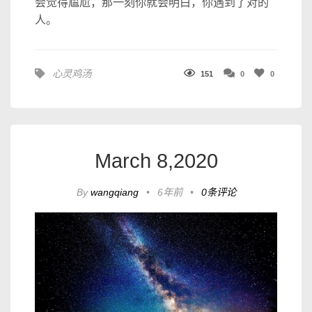
会觉得尴尬，那一刻你就会明白，你遇到了对的
人。
心灵鸡汤
151
0
0
March 8,2020
By
wangqiang
•
6年前
•
0条评论