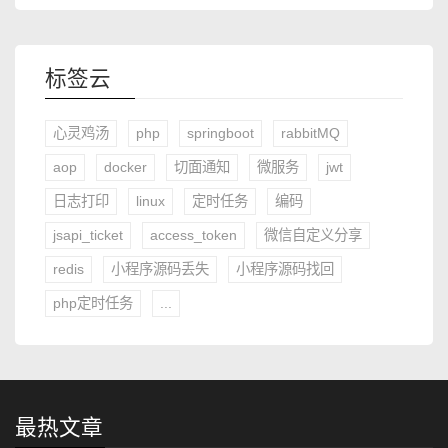
标签云
心灵鸡汤
php
springboot
rabbitMQ
aop
docker
切面通知
微服务
jwt
日志打印
linux
定时任务
编码
jsapi_ticket
access_token
微信自定义分享
redis
小程序源码丢失
小程序源码找回
php定时任务
...
最热文章