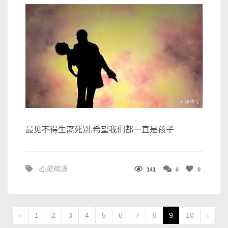
最见不得生离死别,希望我们都一直是孩子
心灵鸡汤
141
0
0
‹
1
2
3
4
5
6
7
8
9
10
›