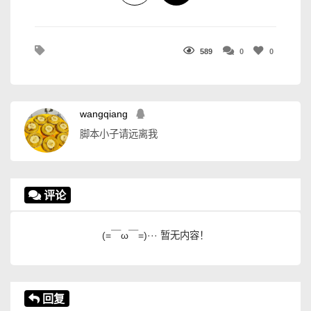
589
0
0
wangqiang
脚本小子请远离我
评论
(=￣ω￣=)··· 暂无内容！
回复