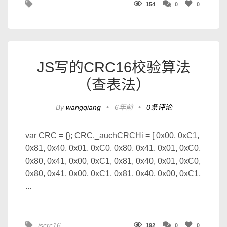
154
0
0
JS写的CRC16校验算法
（查表法）
By
wangqiang
•
6年前
•
0条评论
var CRC = {}; CRC._auchCRCHi = [ 0x00, 0xC1,
0x81, 0x40, 0x01, 0xC0, 0x80, 0x41, 0x01, 0xC0,
0x80, 0x41, 0x00, 0xC1, 0x81, 0x40, 0x01, 0xC0,
0x80, 0x41, 0x00, 0xC1, 0x81, 0x40, 0x00, 0xC1,
...
jscrc16
192
0
0