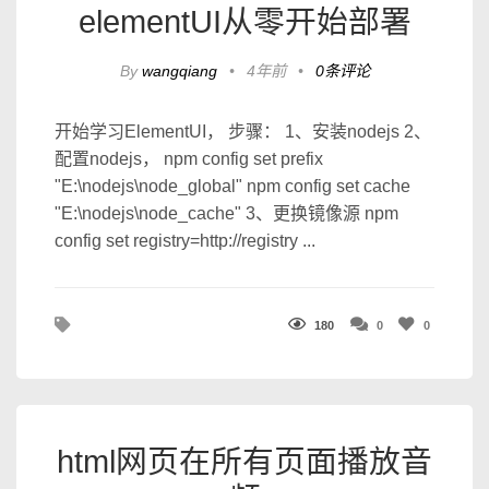
elementUI从零开始部署
By
wangqiang
•
4年前
•
0条评论
开始学习ElementUI， 步骤： 1、安装nodejs 2、
配置nodejs， npm config set prefix
"E:\nodejs\node_global" npm config set cache
"E:\nodejs\node_cache" 3、更换镜像源 npm
config set registry=http://registry ...
180
0
0
html网页在所有页面播放音