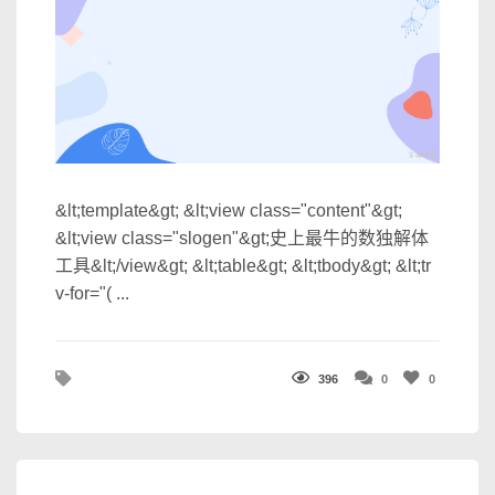
&lt;template&gt; &lt;view class="content"&gt;
&lt;view class="slogen"&gt;史上最牛的数独解体
工具&lt;/view&gt; &lt;table&gt; &lt;tbody&gt; &lt;tr
v-for="( ...
396
0
0