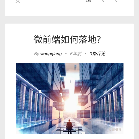
失
289
0
0
微前端如何落地？
By
wangqiang
•
6年前
•
0条评论