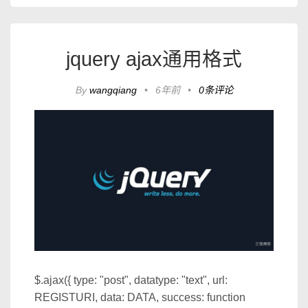
jquery ajax通用格式
By
wangqiang
•
6年前
•
0条评论
$.ajax({ type: "post", datatype: "text", url:
REGISTURI, data: DATA, success: function