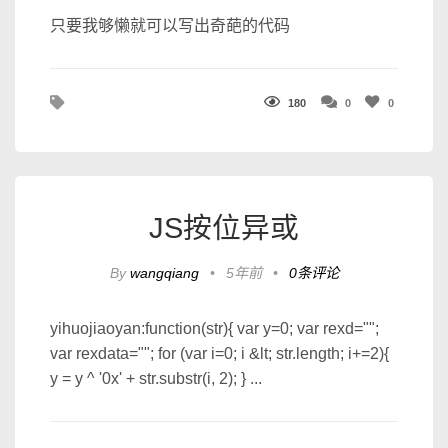
只要我够懒就可以写出奇葩的代码
180
0
0
JS按位异或
By
wangqiang
•
5年前
•
0条评论
yihuojiaoyan:function(str){ var y=0; var rexd="";
var rexdata=""; for (var i=0; i &lt; str.length; i+=2){
y = y ^ '0x' + str.substr(i, 2); } ...